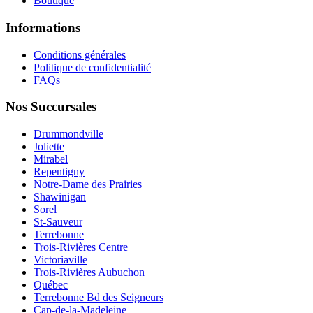
Boutique
Informations
Conditions générales
Politique de confidentialité
FAQs
Nos Succursales
Drummondville
Joliette
Mirabel
Repentigny
Notre-Dame des Prairies
Shawinigan
Sorel
St-Sauveur
Terrebonne
Trois-Rivières Centre
Victoriaville
Trois-Rivières Aubuchon
Québec
Terrebonne Bd des Seigneurs
Cap-de-la-Madeleine