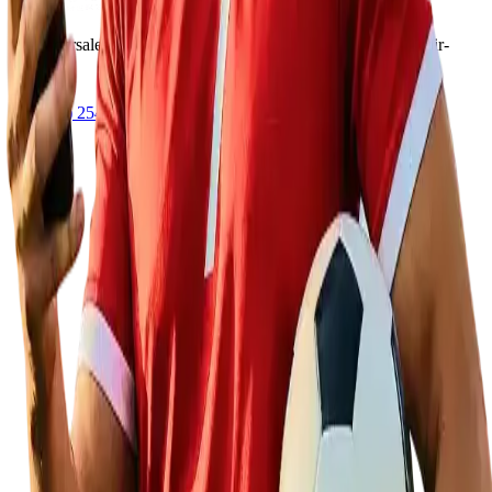
18
succursales
d'exception au Québec. Expertise, style et savoir-
faire.
(579) 254-0432
info@barbusportif.ca
18
succursales