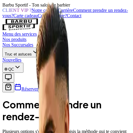
Barbu Sportif - Ton salon de barbier
CLIENT VIP ?
Notre concept
Carrière
Comment prendre un rendez-
vous?
Carte cadeau
Copropriétaire?
Contact
Menu des services
Nos produits
Nos Succursales
Truc et astuces
Nouvelles
🌐
QC
Réserver
Comment prendre un
rendez-vous?
Plusieurs options s'offrent à toi. Choisis la méthode qui te convient