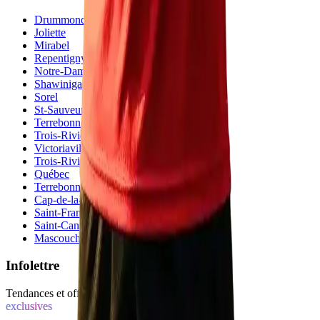
Drummondville
Joliette
Mirabel
Repentigny
Notre-Dame des Prairies
Shawinigan
Sorel
St-Sauveur
Terrebonne
Trois-Rivières Centre
Victoriaville
Trois-Rivières Aubuchon
Québec
Terrebonne Bd des Seigneurs
Cap-de-la-Madeleine
Saint-Francois
Saint-Canut
Mascouche
Infolettre
Tendances et offres
exclusives