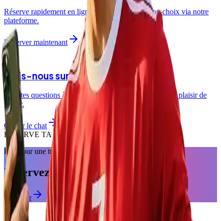
Réserve rapidement en ligne à la succursale de ton choix via notre
plateforme.
Réserver maintenant
Écris-nous sur notre chatbot
Pose tes questions à notre assistant virtuel qui se fera un plaisir de
t'aider.
Ouvrir le chat
RÉSERVE TA PLACE MAINTENANT
Prêt pour une transformation?
Réservez votre coupe.
Réserver