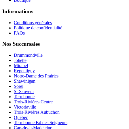
Boutique
Informations
Conditions générales
Politique de confidentialité
FAQs
Nos Succursales
Drummondville
Joliette
Mirabel
Repentigny
Notre-Dame des Prairies
Shawinigan
Sorel
St-Sauveur
Terrebonne
Trois-Rivières Centre
Victoriaville
Trois-Rivières Aubuchon
Québec
Terrebonne Bd des Seigneurs
Cap-de-la-Madeleine