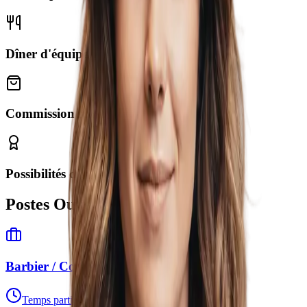
Dîner d'équipe chaque mois
Commission sur produits
Possibilités d'avancement
Postes Ouverts
Barbier / Coiffeur (H/F)
Temps partiel / complet
18
succursales