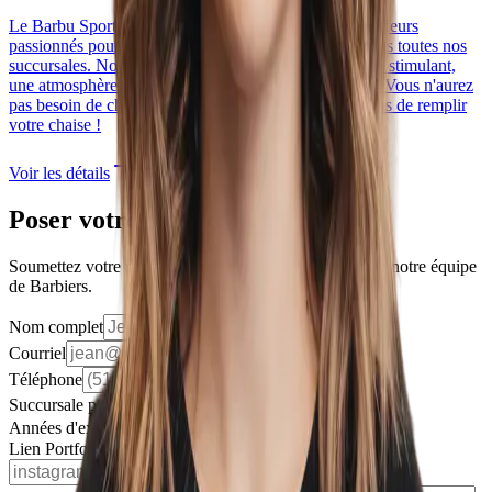
Le Barbu Sportif est à la recherche de Barbiers et Coiffeurs
passionnés pour rejoindre notre équipe dynamique dans toutes nos
succursales. Nous offrons un environnement de travail stimulant,
une atmosphère familiale, et une clientèle déjà établie. Vous n'aurez
pas besoin de chercher vos clients, nous nous occupons de remplir
votre chaise !
Voir les détails
Poser votre candidature
Soumettez votre profil en quelques clics pour rejoindre notre équipe
de Barbiers.
Nom complet
Courriel
Téléphone
Succursale préférée
Années d'expérience
Lien Portfolio / Instagram (Optionnel)