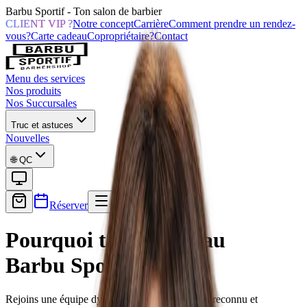
Barbu Sportif - Ton salon de barbier
CLIENT VIP ?
Notre concept
Carrière
Comment prendre un rendez-
vous?
Carte cadeau
Copropriétaire?
Contact
Menu des services
Nos produits
Nos Succursales
Truc et astuces
Nouvelles
🌐
QC
Réserver
Pourquoi ta carrière au
Barbu Sportif ?
Rejoins une équipe dynamique où ton talent est reconnu et