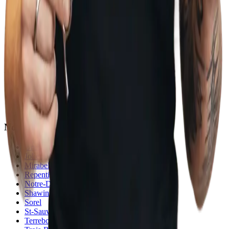
Enfants
Barbe
Barbe & Cheveux
Cheveux
Boutique
Informations
Conditions générales
Politique de confidentialité
FAQs
Nos Succursales
Drummondville
Joliette
Mirabel
Repentigny
Notre-Dame des Prairies
Shawinigan
Sorel
St-Sauveur
Terrebonne