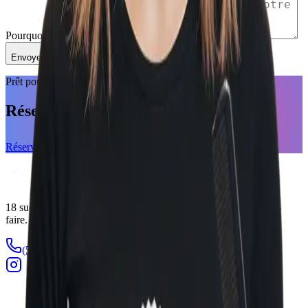
Pourquoi vous? (Message d'intro)
Envoyer ma candidature
Prêt pour une transformation?
Réservez votre coupe.
Réserver
18
succursales
d'exception au Québec. Expertise, style et savoir-
faire.
(579) 254-0432
info@barbusportif.ca
18
succursales